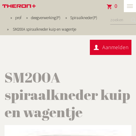
0
tog
prof
deegverwerking(P)
Spiraalkneder(P)
me
SM200A spiraalkneder kuip en wagentje
Aanmelden
SM200A
spiraalkneder kuip
en wagentje