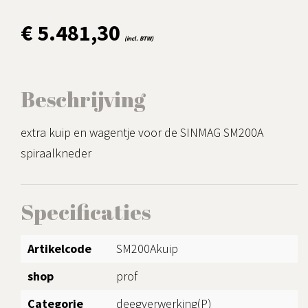
€ 5.481,30
(incl. BTW)
Beschrijving
extra kuip en wagentje voor de SINMAG SM200A
spiraalkneder
Specificaties
Artikelcode
SM200Akuip
shop
prof
Categorie
deegverwerking(P)