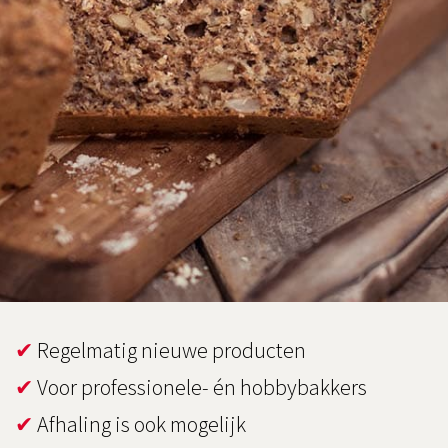
✔
Regelmatig nieuwe producten
✔
Voor professionele- én hobbybakkers
✔
Afhaling is ook mogelijk