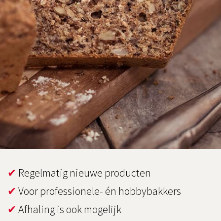
✔
Regelmatig nieuwe producten
✔
Voor professionele- én hobbybakkers
✔
Afhaling is ook mogelijk