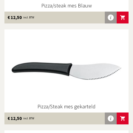
Pizza/steak mes Blauw
Meer
€ 12,50
IN WINKE
incl. BTW
info
Pizza/Steak mes gekarteld
Meer
€ 12,50
IN WINKE
incl. BTW
info