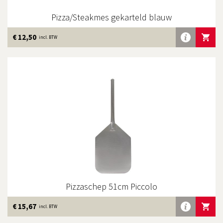
Pizza/Steakmes gekarteld blauw
Meer
€ 12,50
IN WINKE
incl. BTW
info
Pizzaschep 51cm Piccolo
Meer
€ 15,67
IN WINKE
incl. BTW
info