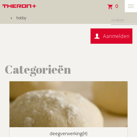
0
tog
hobby
me
Aanmelden
Categorieën
deegverwerking(H)