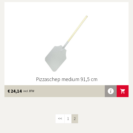
Pizzaschep medium 91,5 cm
Meer
€ 24,14
IN WINKE
incl. BTW
info
<<
1
2