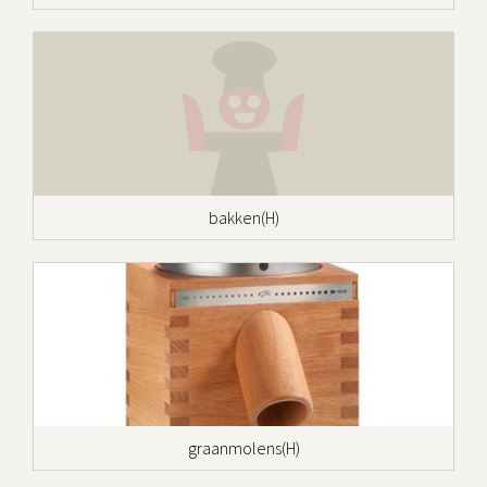
bakken(H)
graanmolens(H)