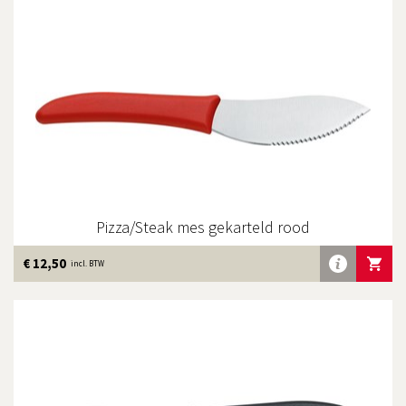
Pizza/Steak mes gekarteld rood
Meer
€ 12,50
IN WINKE
incl. BTW
info