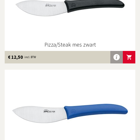
Pizza/Steak mes zwart
Meer
€ 12,50
IN WINKE
incl. BTW
info